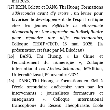
mai 2025.
[17] BRIN, Colette et DANG, Thi Huong. Formations
#30secondes avant d’y croire
: un levier pour
favoriser le développement de l’esprit critique
chez les jeunes.
Réfléchir la citoyenneté
démocratique : Une approche multidisciplinaire
pour répondre aux défis contemporains
,
Colloque CRDIP/CECD, 15 mai 2025. [la
présentation est faite par M. Bilodeau)
[16] DANG, Thi Huong, « La Chine et
l’encadrement du numérique », Colloque
international
Les Ateliers Schuman
, 16
édition,
e
Université Laval, 1
novembre 2024.
er
[15] DANG, Thi Huong, « Formations en EMI à
l’école secondaire québécoise vues par les
intervenants : journalistes formateurs et
enseignants », Colloque international
francophone du Réseau Théophraste, École