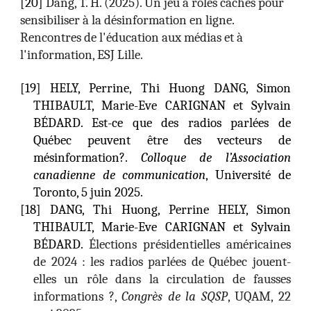
[
20
]
Dang, T. H. (2025). Un jeu à rôles cachés pour
sensibiliser à la désinformation en ligne.
Rencontres de l'éducation aux médias et à
l'information, ESJ Lille.
[19] HELY, Perrine, Thi Huong DANG, Simon
THIBAULT, Marie-Eve CARIGNAN et Sylvain
BÉDARD. Est-ce que des radios parlées de
Québec peuvent être des vecteurs de
mésinformation?.
Colloque de l’Association
canadienne de communication
, Université de
Toronto, 5 juin 2025.
[18] DANG, Thi Huong, Perrine HELY, Simon
THIBAULT, Marie-Eve CARIGNAN et Sylvain
BÉDARD.
Élections présidentielles américaines
de 2024 : les radios parlées de Québec jouent-
elles un rôle dans la circulation de fausses
informations ?,
Congrès de la SQSP
, UQAM, 22