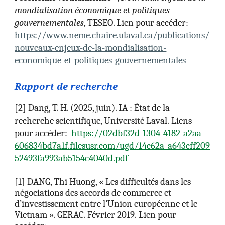
mondialisation économique et politiques
gouvernementales
, TESEO.
Lien pour accéder:
https://www.neme.chaire.ulaval.ca/publications/
nouveaux-enjeux-de-la-mondialisation-
economique-et-politiques-gouvernementales
Rapport de recherche
[
2
]
Dang, T. H. (2025, juin). IA : État de la
recherche scientifique, Université Laval.
Liens
pour accéder:
https://02dbf32d-1304-4182-a2aa-
606834bd7a1f.filesusr.com/ugd/14c62a_a643cff209
52493fa993ab5154c4040d.pdf
[1]
DANG, Thi Huong, « Les difficultés dans les
négociations des accords de commerce et
d’investissement entre l’Union européenne et le
Vietnam ». GERAC. Février 2019.
Lien pour