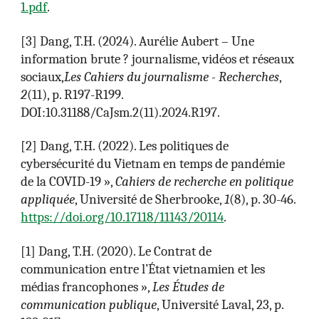
1.pdf
.
[
3
]
Dang, T.H. (2024). Aurélie Aubert – Une
information brute ? journalisme, vidéos et réseaux
sociaux,
Les Cahiers du journalisme - Recherches
,
2
(11), p. R197-R199.
DOI:10.31188/CaJsm.2(11).2024.R197.
[2] Dang, T.H. (2022). Les politiques de
cybersécurité du Vietnam en temps de pandémie
de la COVID-19 »,
Cahiers de recherche en politique
appliquée
, Université de Sherbrooke,
1
(8), p. 30-46.
https://doi.org/10.17118/11143/20114
.
[1] Dang, T.H. (2020). Le Contrat de
communication entre l’État vietnamien et les
médias francophones »,
Les Études de
communication publique
, Université Laval, 23, p.