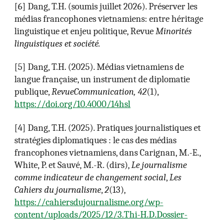
[
6
]
Dang, T.H. (soumis juillet 2026). Préserver les
médias francophones vietnamiens: entre héritage
linguistique et enjeu politique, Revue
Minorités
linguistiques et société.
[
5
]
Dang, T.H. (2025). Médias vietnamiens de
langue française, un instrument de diplomatie
publique,
RevueCommunication, 42
(1),
https://doi.org/10.4000/14hsl
[
4
]
Dang, T.H. (2025). Pratiques journalistiques et
stratégies diplomatiques : le cas des médias
francophones vietnamiens, dans Carignan, M.-E.,
White, P. et Sauvé, M.-R. (dirs),
Le journalisme
comme indicateur de changement social
,
Les
Cahiers du journalisme
,
2
(13),
https://cahiersdujournalisme.org/wp-
content/uploads/2025/12/3.Thi-H.D.Dossier-