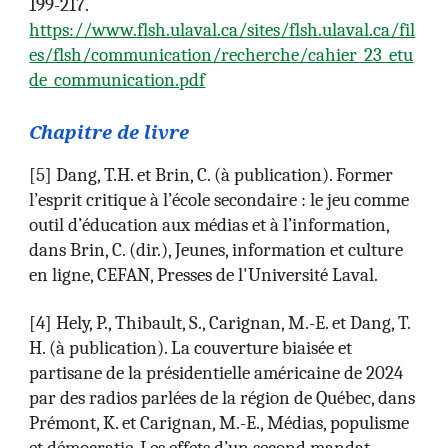
199-217.
https://www.flsh.ulaval.ca/sites/flsh.ulaval.ca/fil
es/flsh/communication/recherche/cahier_23_etu
de_communication.pdf
Chapitre de livre
[
5
]
Dang, T.H. et Brin, C. (à publication). Former
l’esprit critique à l’école secondaire : le jeu comme
outil d’éducation aux médias et à l’information,
dans Brin, C. (dir.), Jeunes, information et culture
en ligne, CEFAN, Presses de l'Université Laval.
[
4
]
Hely, P., Thibault, S., Carignan, M.-E. et Dang, T.
H. (à publication). La couverture biaisée et
partisane de la présidentielle américaine de 2024
par des radios parlées de la région de Québec, dans
Prémont, K. et Carignan, M.-E., Médias, populisme
et démocratie. Les effets d’un second mandat