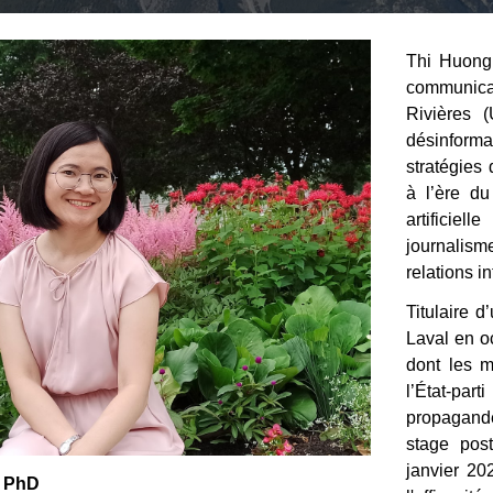
Thi Huong 
communica
Rivières 
désinform
stratégies
à l’ère du
artificie
journalisme
relations i
Titulaire 
Laval en o
dont les m
l’État-pa
propagand
stage pos
janvier 20
, PhD