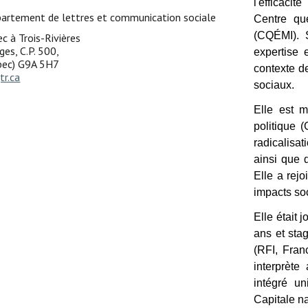
l'efficaci
artement de lettres et communication sociale
Centre qu
(CQÉMI). 
c à Trois-Rivières
ges, C.P. 500,
expertise 
ébec) G9A 5H7
contexte d
tr.ca
sociaux.
Elle est 
politique
radicalis
ainsi que 
Elle a rejo
impacts so
Elle était 
ans et sta
(RFI, Fran
interprèt
intégré un
Capitale na