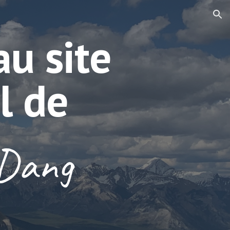
ion
u site
l de
 Dang