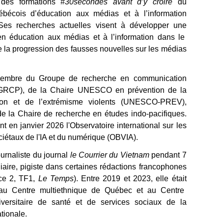
té des formations
#30secondes avant d’y croire
du
ébécois d’éducation aux médias et à l’information
Ses recherches actuelles visent
à développer
une
en éducation aux médias et à l’information dans le
e la progression des fausses nouvelles sur les médias
membre du Groupe de recherche en communication
 (GRCP), de la Chaire UNESCO en prévention de la
ation et de l’extrémisme violents (UNESCO-PREV),
de la Chaire de recherche en études indo-pacifiques.
int en janvier 2026 l'Observatoire international sur les
ciétaux de l'IA et du numérique (OBVIA).
journaliste du journal
le Courrier du Vietnam
pendant 7
giaire, pigiste dans certaines rédactions francophones
ce 2, TF1,
Le Temps
). Entre 2019 et 2023, e
lle
était
e au Centre multiethnique de Québec et au Centre
iversitaire de santé et de services sociaux de la
tionale.