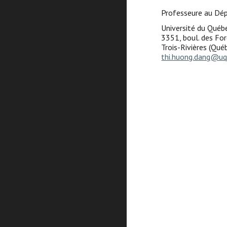
Professeure au Dép
Université du Québe
3351, boul. des For
Trois-Rivières (Qu
thi.huong.dang@uq